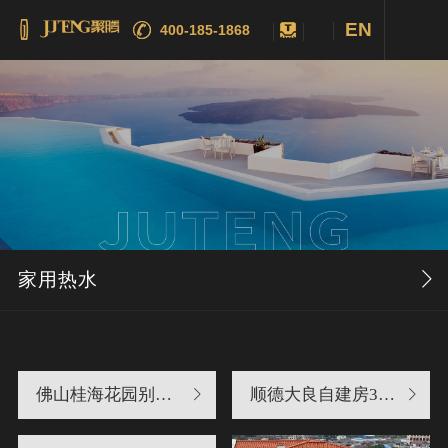
EN
400-185-1868
家用热水
佛山桂海花园别墅4匹热水器一体机
顺德大良自建房300升热水器