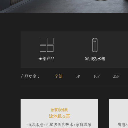
全部产品
家用热水器
产品功率：
全部
5P
10P
25P
热泵泳池机
泳池机-5匹
恒温泳池+五星级酒店热水+家庭温泉
省电8